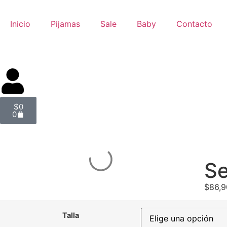
Inicio
Pijamas
Sale
Baby
Contacto
$
0
0
Se
$
86,
Talla